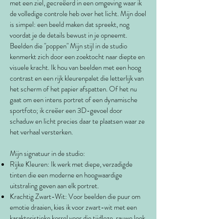
met een ziel, gecreëerd in een omgeving waar ik
de volledige controle heb over het licht. Mijn doel
is simpel: een beeld maken dat spreekt, nog
voordat je de details bewust in je opneemt.
Beelden die "poppen" Mijn stijl in de studio
kenmerkt zich door een zoektocht naar diepte en
visuele kracht. Ik hou van beelden met een hoog
contrast en een rijk kleurenpalet die letterlijk van
het scherm of het papier afspatten. Of het nu
gaat om een intens portret of een dynamische
sportfoto; ik creëer een 3D-gevoel door
schaduw en licht precies daar te plaatsen waar ze
het verhaal versterken.
Mijn signatuur in de studio:
Rijke Kleuren: Ik werk met diepe, verzadigde
tinten die een moderne en hoogwaardige
uitstraling geven aan elk portret.
Krachtig Zwart-Wit: Voor beelden die puur om
emotie draaien, kies ik voor zwart-wit met een
karakteristieke korrel voor die tijdloze, rauwe look.