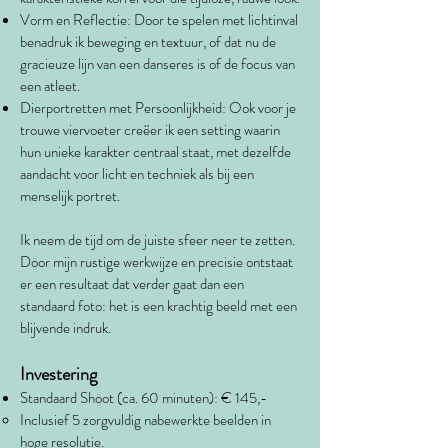
Vorm en Reflectie: Door te spelen met lichtinval
benadruk ik beweging en textuur, of dat nu de
gracieuze lijn van een danseres is of de focus van
een atleet.
Dierportretten met Persoonlijkheid: Ook voor je
trouwe viervoeter creëer ik een setting waarin
hun unieke karakter centraal staat, met dezelfde
aandacht voor licht en techniek als bij een
menselijk portret.
Ik neem de tijd om de juiste sfeer neer te zetten.
Door mijn rustige werkwijze en precisie ontstaat
er een resultaat dat verder gaat dan een
standaard foto: het is een krachtig beeld met een
blijvende indruk.
Investering
Standaard Shoot (ca. 60 minuten): € 145,-
Inclusief 5 zorgvuldig nabewerkte beelden in
hoge resolutie.